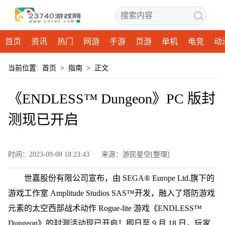
首页
资讯
热门
网游
手游
页游
单机
电竞
动
当前位置:
首页
>
指南
>
正文
《ENDLESS™ Dungeon》PC 版封
测现已开启
时间：2023-09-08 18:23:43
来源：游民星空[整理]
世嘉股份有限公司宣布，由 SEGA® Europe Ltd.旗下的
游戏工作室 Amplitude Studios SAS™开发，融入了塔防游戏
元素的太空西部战术动作 Rogue-lite 游戏《ENDLESS™
Dungeon》的封测活动现已开启！即日至 9 月 18 日，玩家