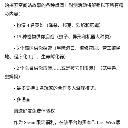
始探索空间站故事的各种点滴！封测活动将解锁以下所有精
彩内容：
• 扮演 4 名英雄（泽朵、邦克、烈焰和菇姆）
• 15 种怪物供你迎战（虫子、异形和机器人种类）
• 5 个扇区供你探索（星际港口、潜修花园、劳工殖民
地、程序化工厂、生命孵化器）
• 2 个头目供你击溃……或是被它们击溃！（笼中兽、
虫妈妈）
• 最多支持 3 名玩家的合作多人游戏模式。
• 多语言
赠送好友免费体验权
作为 Steam 限定福利，在该平台购买本作 Last Wish 版